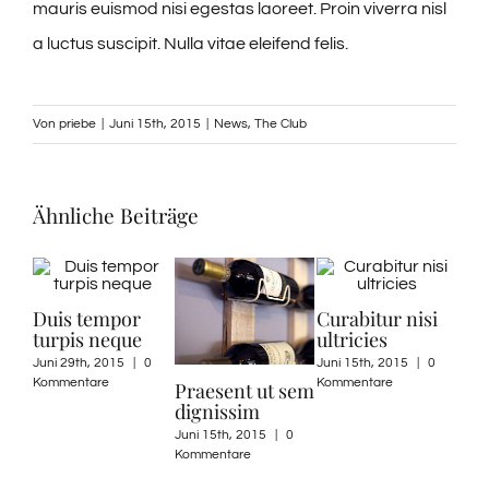
mauris euismod nisi egestas laoreet. Proin viverra nisl
a luctus suscipit. Nulla vitae eleifend felis.
Von
priebe
|
Juni 15th, 2015
|
News
,
The Club
Ähnliche Beiträge
Curabitur nisi
ultricies
Juni 15th, 2015
|
0
Kommentare
Praesent ut sem
Nullam suscipit
Sus
dignissim
massi
Sed
Juni 15th, 2015
|
0
Juni 15th, 2015
|
0
Juni 
Kommentare
Kommentare
Komm