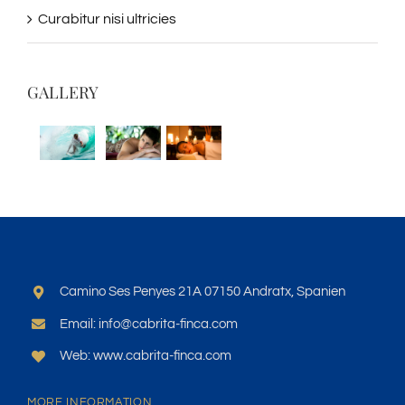
Curabitur nisi ultricies
GALLERY
Camino Ses Penyes 21A 07150 Andratx, Spanien
Email: info@cabrita-finca.com
Web: www.cabrita-finca.com
MORE INFORMATION